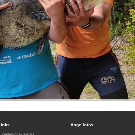
Links
Angelfotos
Zeulenroda-Triebes