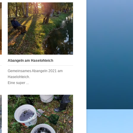
Abangeln am Haselohteich
Gemeinsames Abangeln 2021 am
Haselohteich.
Eine super ...