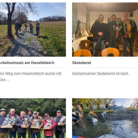
Arbeitseinsatz am Haselohteich
Skatabend
Der Weg zum Haselohteich wurde mit
Gemeinsamer Skatabend im April.
ies ...