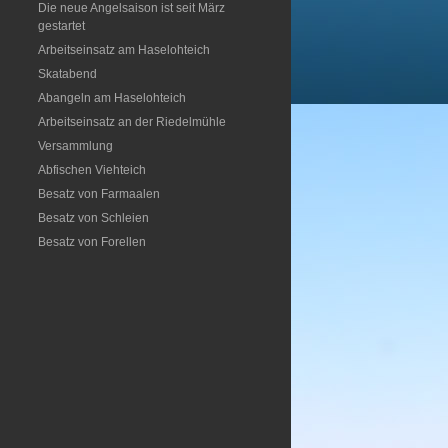
Die neue Angelsaison ist seit März
gestartet
Arbeitseinsatz am Haselohteich
Skatabend
Abangeln am Haselohteich
Arbeitseinsatz an der Riedelmühle
Versammlung
Abfischen Viehteich
Besatz von Farmaalen
Besatz von Schleien
Besatz von Forellen