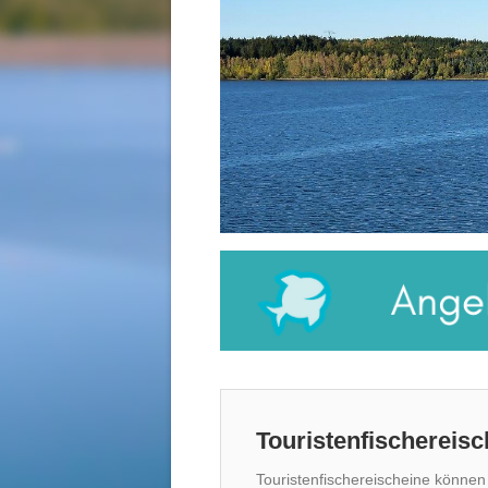
Touristenfischereisc
Touristenfischereischeine können