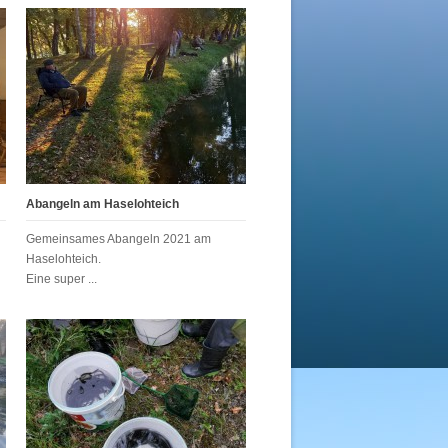
Abangeln am Haselohteich
Gemeinsames Abangeln 2021 am
Haselohteich.
Eine super ...