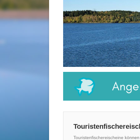
Touristenfischereisc
Touristenfischereischeine können