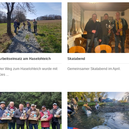
Arbeitseinsatz am Haselohteich
Skatabend
Der Weg zum Haselohteich wurde mit
Gemeinsamer Skatabend im April.
ies ...