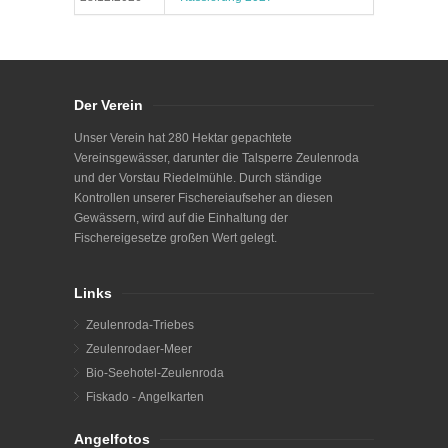
Der Verein
Unser Verein hat 280 Hektar gepachtete
Vereinsgewässer, darunter die Talsperre Zeulenroda
und der Vorstau Riedelmühle. Durch ständige
Kontrollen unserer Fischereiaufseher an diesen
Gewässern, wird auf die Einhaltung der
Fischereigesetze großen Wert gelegt.
Links
Zeulenroda-Triebes
Zeulenrodaer-Meer
Bio-Seehotel-Zeulenroda
Fiskado - Angelkarten
Angelfotos