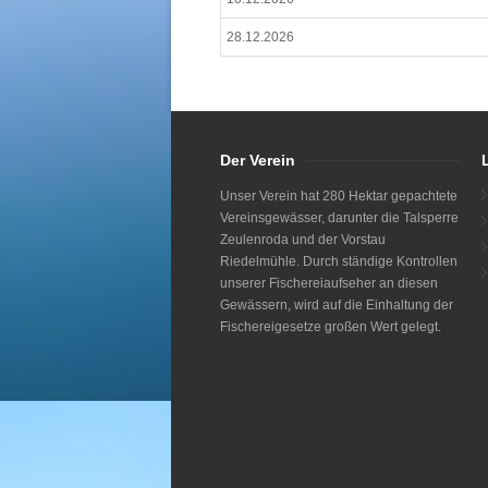
28.12.2026
Der Verein
Unser Verein hat 280 Hektar gepachtete
Vereinsgewässer, darunter die Talsperre
Zeulenroda und der Vorstau
Riedelmühle. Durch ständige Kontrollen
unserer Fischereiaufseher an diesen
Gewässern, wird auf die Einhaltung der
Fischereigesetze großen Wert gelegt.