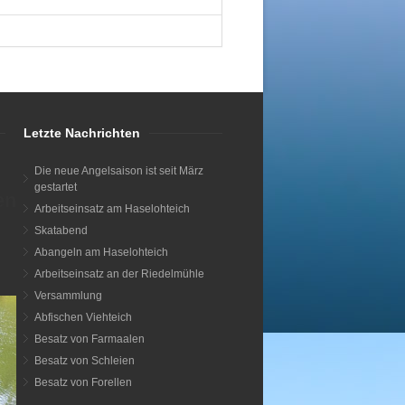
Letzte Nachrichten
Die neue Angelsaison ist seit März
gestartet
en
Arbeitseinsatz am Haselohteich
Skatabend
Abangeln am Haselohteich
Arbeitseinsatz an der Riedelmühle
Versammlung
Abfischen Viehteich
Besatz von Farmaalen
Besatz von Schleien
Besatz von Forellen