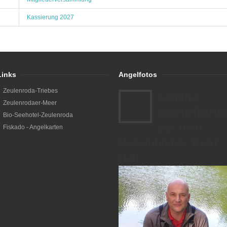
Kassierung 2027
Links
Angelfotos
Zeulenroda-Triebes
Schöner
Zeulenrodaer-Meer
Spiegelkarpf
Bio-Seehotel-Zeulenroda
aus dem
Fiskado - Angelkarten
Haselohteich. Petri
Heil.