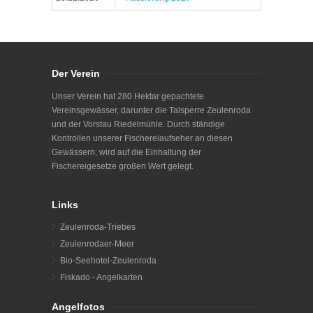
Der Verein
Unser Verein hat 280 Hektar gepachtete
Vereinsgewässer, darunter die Talsperre Zeulenroda
und der Vorstau Riedelmühle. Durch ständige
Kontrollen unserer Fischereiaufseher an diesen
Gewässern, wird auf die Einhaltung der
Fischereigesetze großen Wert gelegt.
Links
Zeulenroda-Triebes
Zeulenrodaer-Meer
Bio-Seehotel-Zeulenroda
Fiskado - Angelkarten
Angelfotos