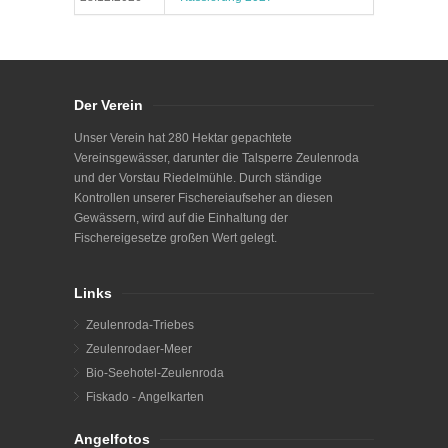
Der Verein
Unser Verein hat 280 Hektar gepachtete
Vereinsgewässer, darunter die Talsperre Zeulenroda
und der Vorstau Riedelmühle. Durch ständige
Kontrollen unserer Fischereiaufseher an diesen
Gewässern, wird auf die Einhaltung der
Fischereigesetze großen Wert gelegt.
Links
Zeulenroda-Triebes
Zeulenrodaer-Meer
Bio-Seehotel-Zeulenroda
Fiskado - Angelkarten
Angelfotos