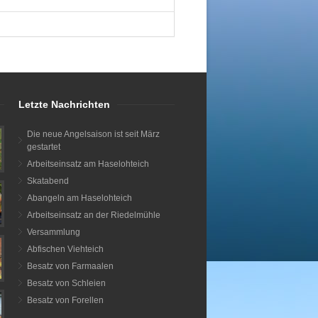
Letzte Nachrichten
Die neue Angelsaison ist seit März
gestartet
Arbeitseinsatz am Haselohteich
Skatabend
Abangeln am Haselohteich
Arbeitseinsatz an der Riedelmühle
Versammlung
Abfischen Viehteich
Besatz von Farmaalen
Besatz von Schleien
Besatz von Forellen