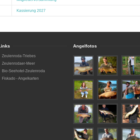
Kassierung 2027
Links
Angelfotos
Zeulenroda-Triebes
Zeulenrodaer-Meer
Bio-Seehotel-Zeulenroda
Fiskado - Angelkarten