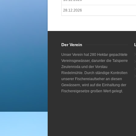
28.12.2026
Der Verein
Unser Verein hat 280 Hektar gepachtete
Vereinsgewässer, darunter die Talsperre
Zeulenroda und der Vorstau
Riedelmühle. Durch ständige Kontrollen
unserer Fischereiaufseher an diesen
Gewässern, wird auf die Einhaltung der
Fischereigesetze großen Wert gelegt.