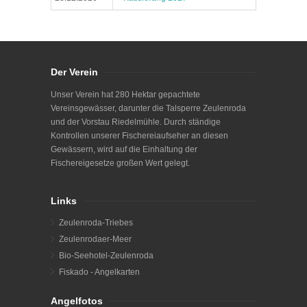
Der Verein
Unser Verein hat 280 Hektar gepachtete
Vereinsgewässer, darunter die Talsperre Zeulenroda
und der Vorstau Riedelmühle. Durch ständige
Kontrollen unserer Fischereiaufseher an diesen
Gewässern, wird auf die Einhaltung der
Fischereigesetze großen Wert gelegt.
Links
Zeulenroda-Triebes
Zeulenrodaer-Meer
Bio-Seehotel-Zeulenroda
Fiskado - Angelkarten
Angelfotos