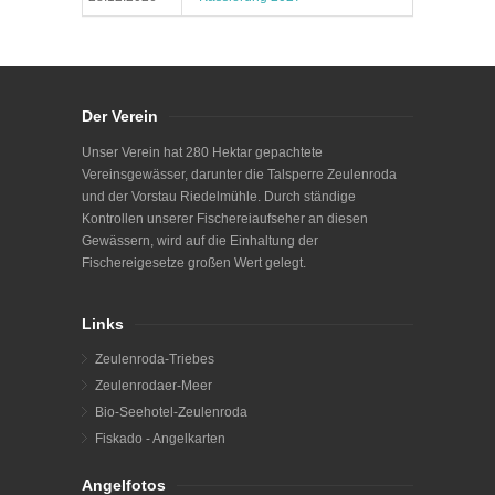
Der Verein
Unser Verein hat 280 Hektar gepachtete
Vereinsgewässer, darunter die Talsperre Zeulenroda
und der Vorstau Riedelmühle. Durch ständige
Kontrollen unserer Fischereiaufseher an diesen
Gewässern, wird auf die Einhaltung der
Fischereigesetze großen Wert gelegt.
Links
Zeulenroda-Triebes
Zeulenrodaer-Meer
Bio-Seehotel-Zeulenroda
Fiskado - Angelkarten
Angelfotos