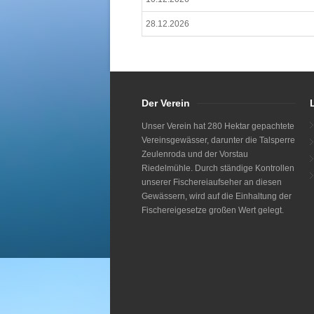
28.12.2026
Der Verein
Unser Verein hat 280 Hektar gepachtete
Vereinsgewässer, darunter die Talsperre
Zeulenroda und der Vorstau
Riedelmühle. Durch ständige Kontrollen
unserer Fischereiaufseher an diesen
Gewässern, wird auf die Einhaltung der
Fischereigesetze großen Wert gelegt.