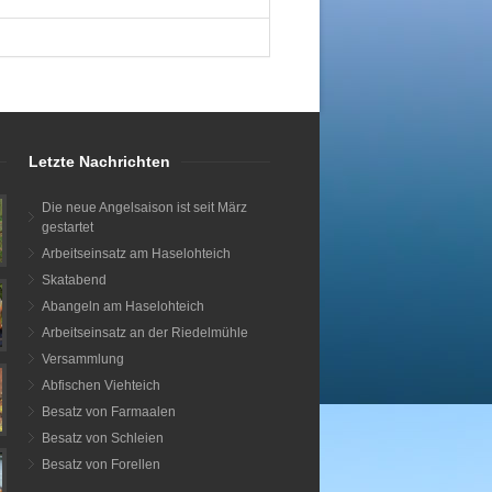
Letzte Nachrichten
Die neue Angelsaison ist seit März
gestartet
Arbeitseinsatz am Haselohteich
Skatabend
Abangeln am Haselohteich
Arbeitseinsatz an der Riedelmühle
Versammlung
Abfischen Viehteich
Besatz von Farmaalen
Besatz von Schleien
Besatz von Forellen