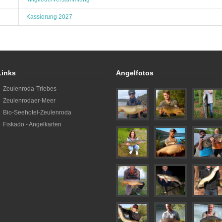
Kassierung 2027
Links
Angelfotos
Zeulenroda-Triebes
Zeulenrodaer-Meer
Bio-Seehotel-Zeulenroda
Fiskado - Angelkarten