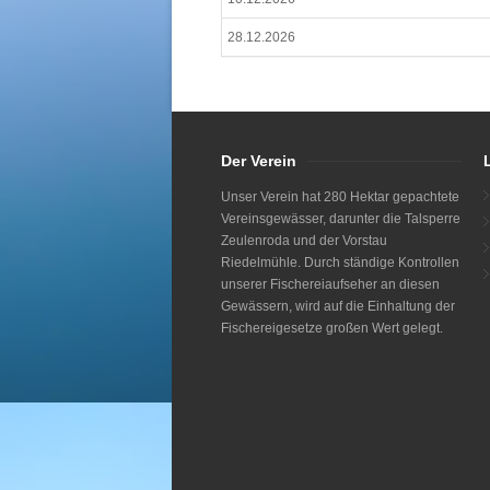
28.12.2026
Der Verein
Unser Verein hat 280 Hektar gepachtete
Vereinsgewässer, darunter die Talsperre
Zeulenroda und der Vorstau
Riedelmühle. Durch ständige Kontrollen
unserer Fischereiaufseher an diesen
Gewässern, wird auf die Einhaltung der
Fischereigesetze großen Wert gelegt.