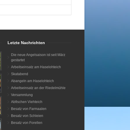
Letzte Nachrichten
Die neue Angelsaison ist seit März
gestartet
Arbeitseinsatz am Haselohteich
Skatabend
Abangeln am Haselohteich
Arbeitseinsatz an der Riedelmühle
Versammlung
Abfischen Viehteich
Besatz von Farmaalen
Besatz von Schleien
Besatz von Forellen