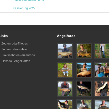
Kassierung 2027
Links
Angelfotos
Zeulenroda-Triebes
Zeulenrodaer-Meer
Bio-Seehotel-Zeulenroda
Fiskado - Angelkarten