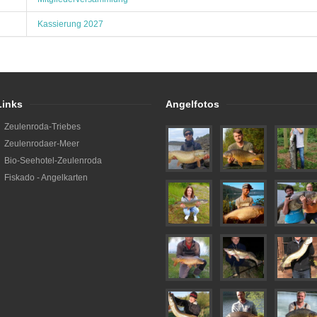
Kassierung 2027
Links
Angelfotos
Zeulenroda-Triebes
Zeulenrodaer-Meer
Bio-Seehotel-Zeulenroda
Fiskado - Angelkarten