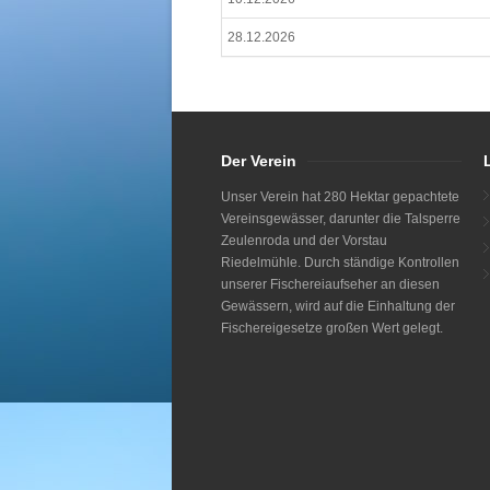
28.12.2026
Der Verein
Unser Verein hat 280 Hektar gepachtete
Vereinsgewässer, darunter die Talsperre
Zeulenroda und der Vorstau
Riedelmühle. Durch ständige Kontrollen
unserer Fischereiaufseher an diesen
Gewässern, wird auf die Einhaltung der
Fischereigesetze großen Wert gelegt.