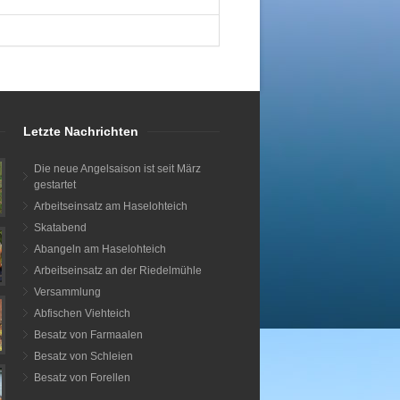
Letzte Nachrichten
Die neue Angelsaison ist seit März
gestartet
Arbeitseinsatz am Haselohteich
Skatabend
Abangeln am Haselohteich
Arbeitseinsatz an der Riedelmühle
Versammlung
Abfischen Viehteich
Besatz von Farmaalen
Besatz von Schleien
Besatz von Forellen