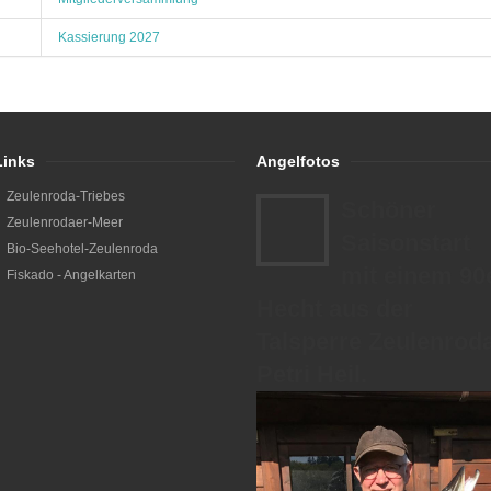
Kassierung 2027
Links
Angelfotos
Zeulenroda-Triebes
Schöner
Zeulenrodaer-Meer
Saisonstart
Bio-Seehotel-Zeulenroda
mit einem 90
Fiskado - Angelkarten
Hecht aus der
Talsperre Zeulenroda
Petri Heil.