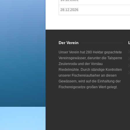
28.12.2026
Der Verein
Unser Verein hat 280 Hektar gepachtete
Vereinsgewässer, darunter die Talsperre
Zeulenroda und der Vorstau
Riedelmühle. Durch ständige Kontrollen
unserer Fischereiaufseher an diesen
Gewässern, wird auf die Einhaltung der
Fischereigesetze großen Wert gelegt.