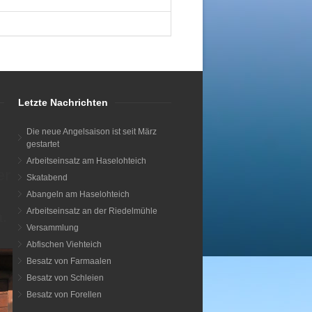
Letzte Nachrichten
Die neue Angelsaison ist seit März
gestartet
Arbeitseinsatz am Haselohteich
er
Skatabend
Abangeln am Haselohteich
Arbeitseinsatz an der Riedelmühle
.
Versammlung
Abfischen Viehteich
Besatz von Farmaalen
Besatz von Schleien
Besatz von Forellen