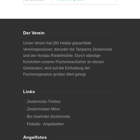
Der Verein
Unser Verein hat 280 Hektar gepachtete
Vereinsgewässer, darunter die Talsperre Zeulenroda
und der Vorstau Riedelmühle. Durch ständige
Kontrollen unserer Fischereiaufseher an diesen
Gewässern, wird auf die Einhaltung der
Fischereigesetze großen Wert gelegt.
Links
Zeulenroda-Triebes
Zeulenrodaer-Meer
Bio-Seehotel-Zeulenroda
Fiskado - Angelkarten
Angelfotos