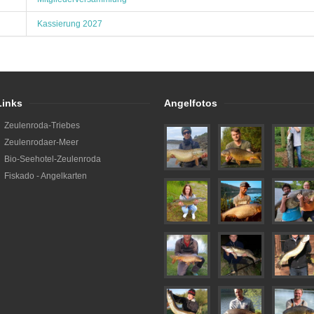
Kassierung 2027
Links
Angelfotos
Zeulenroda-Triebes
Zeulenrodaer-Meer
Bio-Seehotel-Zeulenroda
Fiskado - Angelkarten