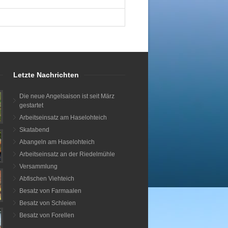
Letzte Nachrichten
Die neue Angelsaison ist seit März
gestartet
Arbeitseinsatz am Haselohteich
Skatabend
Abangeln am Haselohteich
Arbeitseinsatz an der Riedelmühle
Versammlung
Abfischen Viehteich
Besatz von Farmaalen
Besatz von Schleien
Besatz von Forellen