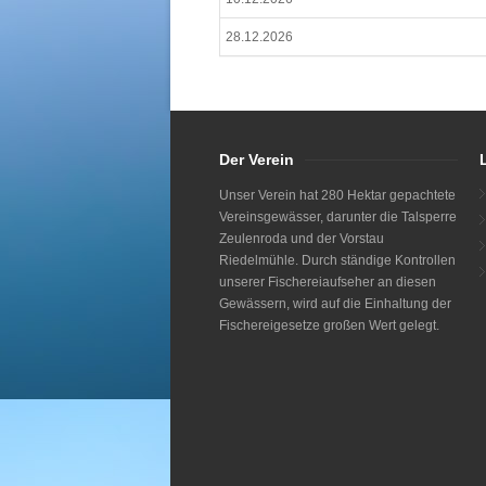
28.12.2026
Der Verein
Unser Verein hat 280 Hektar gepachtete
Vereinsgewässer, darunter die Talsperre
Zeulenroda und der Vorstau
Riedelmühle. Durch ständige Kontrollen
unserer Fischereiaufseher an diesen
Gewässern, wird auf die Einhaltung der
Fischereigesetze großen Wert gelegt.