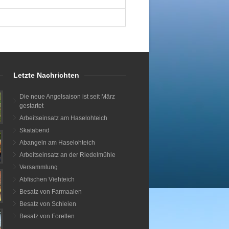
Letzte Nachrichten
Die neue Angelsaison ist seit März
gestartet
Arbeitseinsatz am Haselohteich
Skatabend
Abangeln am Haselohteich
Arbeitseinsatz an der Riedelmühle
Versammlung
Abfischen Viehteich
Besatz von Farmaalen
Besatz von Schleien
Besatz von Forellen