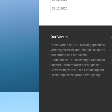
28.12.2026
Der Verein
Unser Verein hat 280 Hektar gepachtete
Vereinsgewässer, darunter die Talsperre
Zeulenroda und der Vorstau
Riedelmühle. Durch ständige Kontrollen
unserer Fischereiaufseher an diesen
Gewässern, wird auf die Einhaltung der
Fischereigesetze großen Wert gelegt.