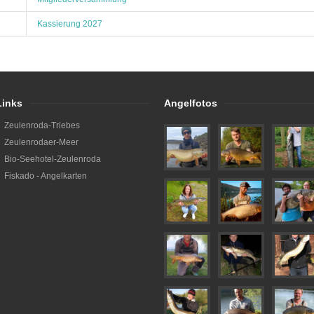
Kassierung 2027
Links
Angelfotos
Zeulenroda-Triebes
Zeulenrodaer-Meer
Bio-Seehotel-Zeulenroda
Fiskado - Angelkarten