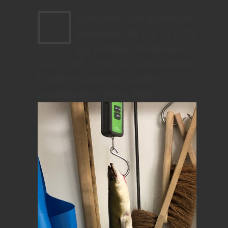
Schöner und kräftiger
Raubaal. 98 cm in 1,33
kg schwer. Gefangen
am 31.08. 2019 auf einen toten
Köderfisch beim Zander
nachstellen. Petri Heil