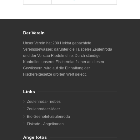
Der Verein
Unser Verein hat 280 Hektar gepachtete
Vereinsgewässer, darunter die Talsperre Zeulenroda
und der Vorstau Riedelmühle. Durch ständige
Kontrollen unserer Fischereiaufseher an diesen
Gewässern, wird auf die Einhaltung der
Fischereigesetze großen Wert gelegt.
Links
Zeulenroda-Triebes
Zeulenrodaer-Meer
Bio-Seehotel-Zeulenroda
Fiskado - Angelkarten
Angelfotos