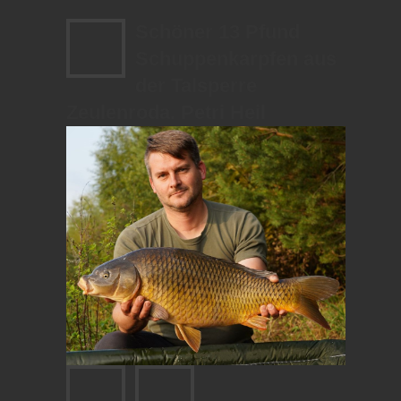
Schöner 13 Pfund
Schuppenkarpfen aus
der Talsperre
Zeulenroda. Petri Heil