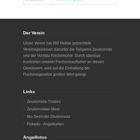
Der Verein
Unser Verein hat 280 Hektar gepachtete
Vereinsgewässer, darunter die Talsperre Zeulenroda
und der Vorstau Riedelmühle. Durch ständige
Kontrollen unserer Fischereiaufseher an diesen
Gewässern, wird auf die Einhaltung der
Fischereigesetze großen Wert gelegt.
Links
Zeulenroda-Triebes
Zeulenrodaer-Meer
Bio-Seehotel-Zeulenroda
Fiskado - Angelkarten
Angelfotos