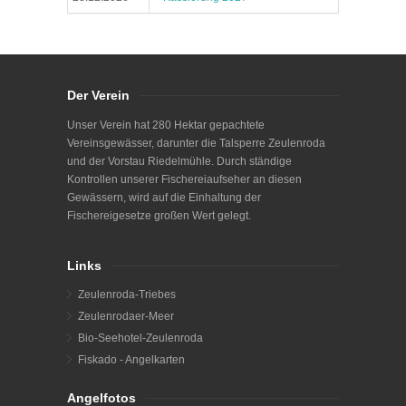
Der Verein
Unser Verein hat 280 Hektar gepachtete
Vereinsgewässer, darunter die Talsperre Zeulenroda
und der Vorstau Riedelmühle. Durch ständige
Kontrollen unserer Fischereiaufseher an diesen
Gewässern, wird auf die Einhaltung der
Fischereigesetze großen Wert gelegt.
Links
Zeulenroda-Triebes
Zeulenrodaer-Meer
Bio-Seehotel-Zeulenroda
Fiskado - Angelkarten
Angelfotos