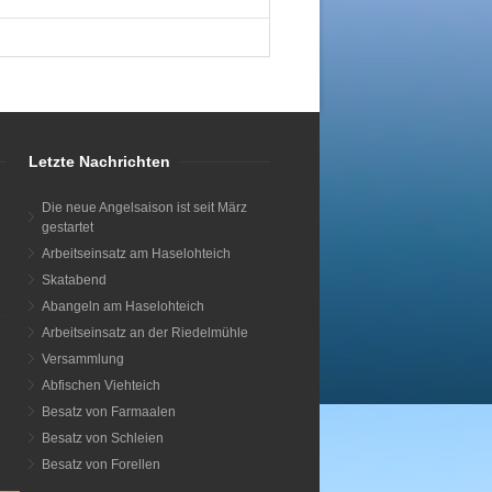
Letzte Nachrichten
Die neue Angelsaison ist seit März
gestartet
Arbeitseinsatz am Haselohteich
Skatabend
.
Abangeln am Haselohteich
Arbeitseinsatz an der Riedelmühle
Versammlung
Abfischen Viehteich
Besatz von Farmaalen
Besatz von Schleien
Besatz von Forellen