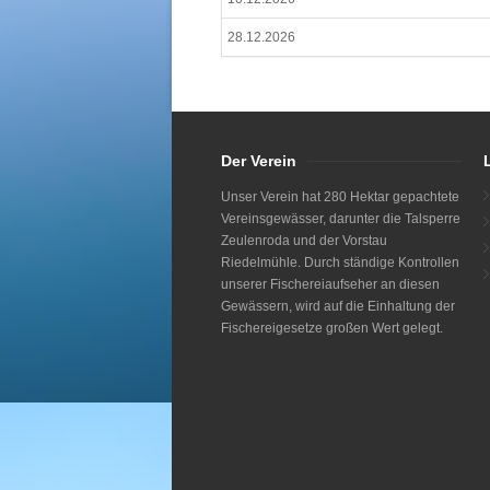
28.12.2026
Der Verein
Unser Verein hat 280 Hektar gepachtete
Vereinsgewässer, darunter die Talsperre
Zeulenroda und der Vorstau
Riedelmühle. Durch ständige Kontrollen
unserer Fischereiaufseher an diesen
Gewässern, wird auf die Einhaltung der
Fischereigesetze großen Wert gelegt.