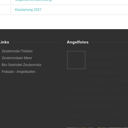
Kassierung 2027
Links
Angelfotos
Zeulenroda-Triebes
Schöner und
Zeulenrodaer-Meer
kräftiger
Bio-Seehotel-Zeulenroda
Raubaal. 98
Fiskado - Angelkarten
cm in 1,33 kg schwer
Gefangen am 31.08.
2019 auf einen toten
Köderfisch beim
Zander nachstellen.
Petri Heil