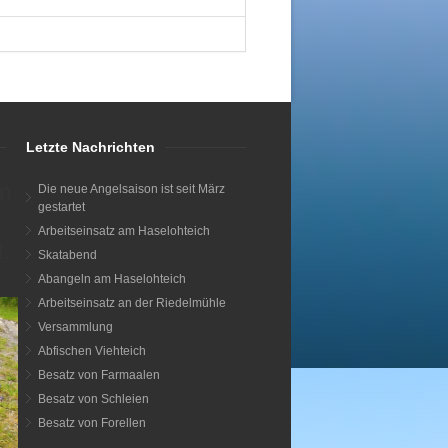
Letzte Nachrichten
m
Die neue Angelsaison ist seit März
gestartet
Arbeitseinsatz am Haselohteich
.
Skatabend
Abangeln am Haselohteich
Arbeitseinsatz an der Riedelmühle
Versammlung
Abfischen Viehteich
Besatz von Farmaalen
Besatz von Schleien
Besatz von Forellen