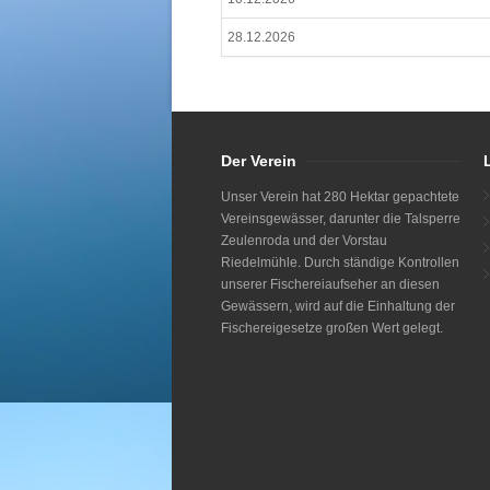
28.12.2026
Der Verein
Unser Verein hat 280 Hektar gepachtete
Vereinsgewässer, darunter die Talsperre
Zeulenroda und der Vorstau
Riedelmühle. Durch ständige Kontrollen
unserer Fischereiaufseher an diesen
Gewässern, wird auf die Einhaltung der
Fischereigesetze großen Wert gelegt.