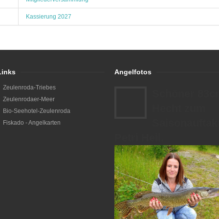
Kassierung 2027
Links
Angelfotos
Zeulenroda-Triebes
Schöner 83c
Zeulenrodaer-Meer
Hecht zum
Bio-Seehotel-Zeulenroda
Saisonauftakt
Fiskado - Angelkarten
Petri Heil.