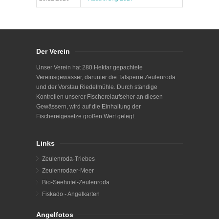
Der Verein
Unser Verein hat 280 Hektar gepachtete
Vereinsgewässer, darunter die Talsperre Zeulenroda
und der Vorstau Riedelmühle. Durch ständige
Kontrollen unserer Fischereiaufseher an diesen
Gewässern, wird auf die Einhaltung der
Fischereigesetze großen Wert gelegt.
Links
Zeulenroda-Triebes
Zeulenrodaer-Meer
Bio-Seehotel-Zeulenroda
Fiskado - Angelkarten
Angelfotos