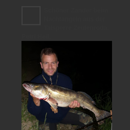
Schöner Zander beim
Nachtangeln aus der
Talsperre Zeulenroda.
Petri Heil.