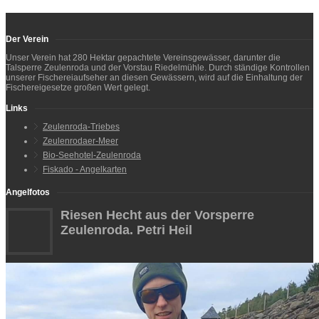
Der Verein
Unser Verein hat 280 Hektar gepachtete Vereinsgewässer, darunter die
Talsperre Zeulenroda und der Vorstau Riedelmühle. Durch ständige Kontrollen
unserer Fischereiaufseher an diesen Gewässern, wird auf die Einhaltung der
Fischereigesetze großen Wert gelegt.
Links
Zeulenroda-Triebes
Zeulenrodaer-Meer
Bio-Seehotel-Zeulenroda
Fiskado - Angelkarten
Angelfotos
Riesen Hecht aus der Vorsperre
Zeulenroda. Petri Heil