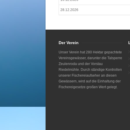
28.12.2026
Der Verein
Unser Verein hat 280 Hektar gepachtete
Vereinsgewässer, darunter die Talsperre
Zeulenroda und der Vorstau
Riedelmühle. Durch ständige Kontrollen
unserer Fischereiaufseher an diesen
Gewässern, wird auf die Einhaltung der
Fischereigesetze großen Wert gelegt.