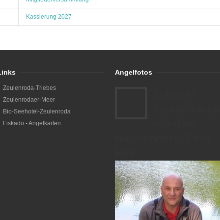
Kassierung 2027
Links
Angelfotos
Zeulenroda-Triebes
Schöner
Zeulenrodaer-Meer
Spiegelkarpf
Bio-Seehotel-Zeulenroda
aus dem
Fiskado - Angelkarten
Haselohteich. Petri
Heil.