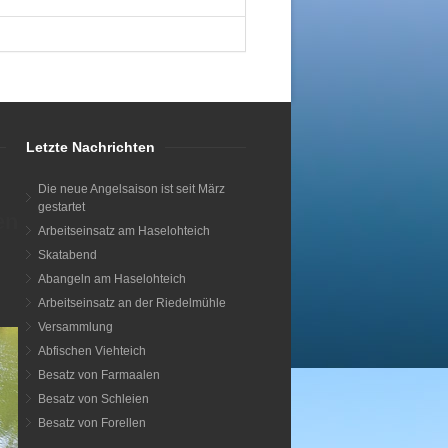
Letzte Nachrichten
Die neue Angelsaison ist seit März
gestartet
en
Arbeitseinsatz am Haselohteich
Skatabend
Abangeln am Haselohteich
Arbeitseinsatz an der Riedelmühle
Versammlung
Abfischen Viehteich
Besatz von Farmaalen
Besatz von Schleien
Besatz von Forellen