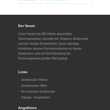
Der Verein
Unser Verein hat 280 Hektar gepachtete
Vereinsgewässer, darunter die Talsperre Zeulenroda
und der Vorstau Riedelmühle. Durch ständige
Kontrollen unserer Fischereiaufseher an diesen
Gewässern, wird auf die Einhaltung der
Fischereigesetze großen Wert gelegt.
Links
Zeulenroda-Triebes
Zeulenrodaer-Meer
Bio-Seehotel-Zeulenroda
Fiskado - Angelkarten
Angelfotos